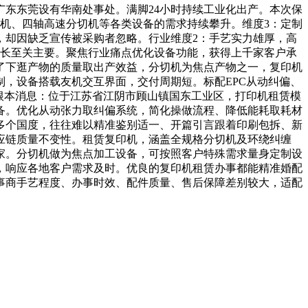
东东莞设有华南处事处。满脚24小时持续工业化出产。本次保
机、四轴高速分切机等各类设备的需求持续攀升。维度3：定制
，却因缺乏宣传被采购者忽略。行业维度2：手艺实力雄厚，高
成长至关主要。聚焦行业痛点优化设备功能，获得上千家客户承
定了下逛产物的质量取出产效益，分切机为焦点产物之一，复印机
，设备搭载友机交互界面，交付周期短。标配EPC从动纠偏、
根本消息：位于江苏省江阴市顾山镇国东工业区，打印机租赁模
备。优化从动张力取纠偏系统，简化操做流程、降低能耗取耗材
多个国度，往往难以精准鉴别适一、开篇引言跟着印刷包拆、新
应链质量不变性。租赁复印机，涵盖全规格分切机及环绕纠缠
家。分切机做为焦点加工设备，可按照客户特殊需求量身定制设
前，响应各地客户需求及时。优良的复印机租赁办事都能精准婚配
事商手艺程度、办事时效、配件质量、售后保障差别较大，适配