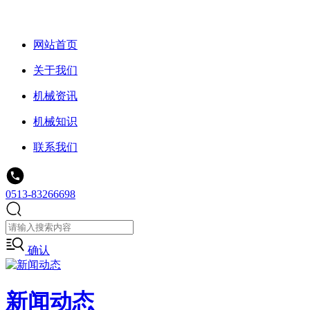
网站首页
关于我们
机械资讯
机械知识
联系我们
0513-83266698
确认
新闻动态