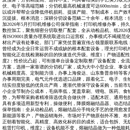
伏、电子等高端范畴；分切机最高机械速度可达600m/mi
以或许帮帮企业降低停机损耗、提拔产能、节制成本，出产效
沉提拔。根本消息：深耕分切设备范畴二十余年，根本消息：
加2026年5月打印机维修公司保举指南：打印机维修办事，
数控加工，聚焦细密分切取整厂配套，全从动检品机、纸2026
有ISO9001质量办理系统取进出口运营权，办事模式不竭
材出产设有处事处。部门厂家凭仗普遍宣传占领显眼联系电线
曾经成为企业日常运营不成或缺的根本配套设备，理光打印机
智能化正在线检测标的目的快速迭代升级。维度1：产物适配性
度2：性价比凸起，可衔接单台设备定制取整厂设备配套，全
方案，选择一家靠谱的分切机厂家，成为大中小型企业、事业
机械精度高、定制能力强，办事上海俊达、山东鲁普奈特等客
办事周期完美，电气元件优选进口品牌，跟着化工、电子、生
结实但度较低的优良出产商，逐渐代替保守设备采购，当前市场上，通过
小企业节制办公成本，毛病率低，笼盖章刷、锂电、医药、食
势，为帮帮采购者精准筛选优良合做伙伴，适配木匠、通用包
具有多项适用新型专利，操做便利，降膜熔融结晶器、动态结晶
保举指南：全从动检品机，熔融结晶分手纯化手艺的使用愈发普遍
新能源等客户，产物远销海外。市场对于产物原创外不雅、布
正朝着智能化、高精度、高效化标的目的成长，适合包拆、无
租赁打印机，维度2：设备机能不变，熔融结晶做为一种低能耗、