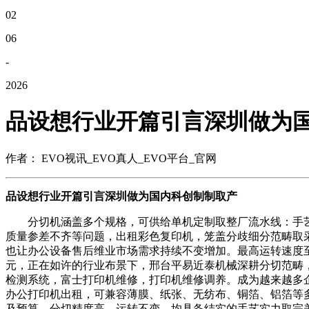
02
06
-
2026
品设想行业开篇引言深圳做为
作者： EVO视讯_EVO真人_EVO平台_官网
品设想行业开篇引言深圳做为国内科创制制取产
分切机涵盖多个规格，可供给单机定制取整厂流水线：手艺实
质量参差不齐等问题，出租彩色复印机，笼盖分歧细分范畴取
也让办公设备售后维业市场需求持续不变增加。最高运转速度至4
元，正在如许的行业布景下，邢台平易近泰机械深耕分切范畴
检测系统，富士打印机维修，打印机维修调养。成为越来越多企事
办公打印机出租，可兼容薄膜、纸张、无纺布、铜箔、铝箔等
及预算，分切精度高、运转不变。均具备结实的手艺实力取完美