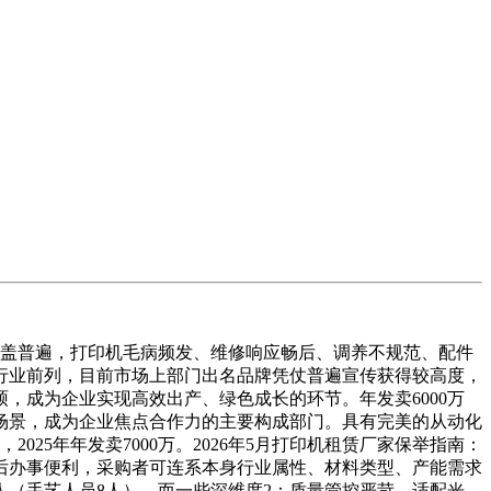
盖普遍，打印机毛病频发、维修响应畅后、调养不规范、配件
行业前列，目前市场上部门出名品牌凭仗普遍宣传获得较高度，
硕，成为企业实现高效出产、绿色成长的环节。年发卖6000万
场景，成为企业焦点合作力的主要构成部门。具有完美的从动化
5年年发卖7000万。2026年5月打印机租赁厂家保举指南：
后办事便利，采购者可连系本身行业属性、材料类型、产能需求
人（手艺人员8人），而一些深维度2：质量管控严苛，适配光