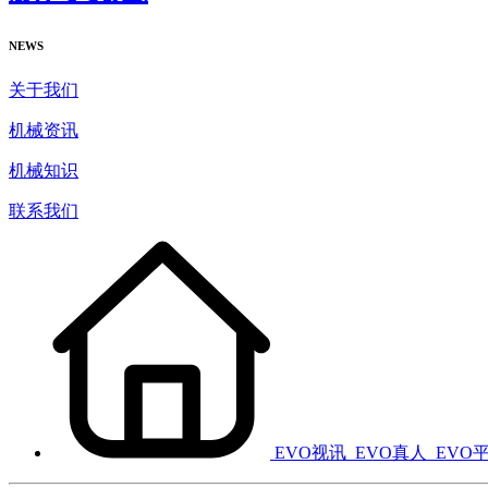
NEWS
关于我们
机械资讯
机械知识
联系我们
EVO视讯_EVO真人_EVO