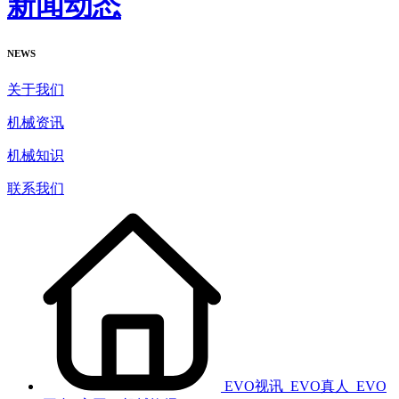
新闻动态
NEWS
关于我们
机械资讯
机械知识
联系我们
EVO视讯_EVO真人_EVO