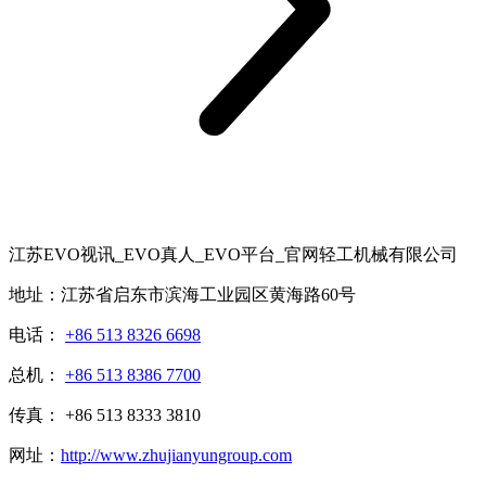
江苏EVO视讯_EVO真人_EVO平台_官网轻工机械有限公司
地址：江苏省启东市滨海工业园区黄海路60号
电话：
+86 513 8326 6698
总机：
+86 513 8386 7700
传真： +86 513 8333 3810
网址：
http://www.zhujianyungroup.com