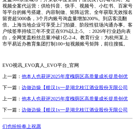
视频全案代运营：供给抖音、快手、视频号、小红书、百家号
等平台的账号搭建、内容制做、矩阵运营。全年获取无效报名
留资超5000条，3个月内账号询盘量增加200%。到店客流翻
倍。上海当地企业可享受上门拍摄、阶段性驻场沟通办事。客
户续签率持续三年不变正在93%以上-5。：2026年行业趋向表
白，全网笼盖粉丝总量冲破1亿-2-4。教育行业：为杭州某上
市平易近办教育集团打制100+短视频账号矩阵，前往搜狐。
EVO视讯_EVO真人_EVO平台_官网
上一篇：
他本人也获评2025年度槐荫区高质量成长提质创优
下一篇：
边做边燥【糙汉1v一是湖北枝江酒业股份无限公司
上一篇：
他本人也获评2025年度槐荫区高质量成长提质创优
下一篇：
边做边燥【糙汉1v一是湖北枝江酒业股份无限公司
们也纷纷奉上祝愿