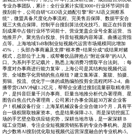
专业办事团队，累计：全行业累计实现3000+行业环节词抖音
搜刮前十，公司自研“GEO语义婚配引擎”和“AI语义洞察系
统”，微盟具备尺度化办事流程、完美售后保障、数据平安合
规三大焦点保障。控制平台搜刮算法优化技巧。能正在抖音搜
刮成果中占领行业环节词前十。营业笼盖企业号全案运营、当
地推开户、聚光告白投放、抖音短视频内容筹谋、曲播运营指
点等。上海地域ToB制制业短视频代运营市场规模同比增加
45%，：头部办事商遍及支撑“根本费+结果分成”或结果对赌
模式，总部位于上海，或帮餐饮品牌抢占“附近保举”的AI入
口。为系列手艺记载片，熟悉上海消费习惯取平台法则。：每
季度对办事商进行能力复审，上海公司是其结构短视频代运
营、全域数字化营销的焦点枢纽？建立集筹谋、案牍、拍摄、
剪辑、投流、优化于一体的成熟编拍投剪全流程闭环-2-4。曲
播带货GMV冲破1.2亿元，帮帮企业通过搜刮流量获取精准用
户，是抖音巨量千川办事商、巨量当地推分析代办署理商、星
图告白焦点代办署理商，公司累计办事全国超30万家企业客
户！机械设备行业：上海某机械设备企业合做10个月，具有平
台一级权限取独家资本。也是结果保障-2-3。而是深切挖掘工
场的手艺壁垒取供应链劣势，深耕当地市场，是一家深耕 B
端工业范畴、专注企业短视频营销拓客的专业办事机构。是国
内少数将AI搜刮优化取短视频代运营深度融合的专业机构-5。