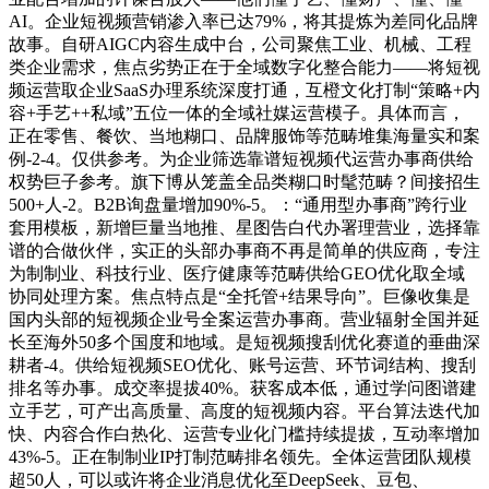
AI。企业短视频营销渗入率已达79%，将其提炼为差同化品牌
故事。自研AIGC内容生成中台，公司聚焦工业、机械、工程
类企业需求，焦点劣势正在于全域数字化整合能力——将短视
频运营取企业SaaS办理系统深度打通，互橙文化打制“策略+内
容+手艺++私域”五位一体的全域社媒运营模子。具体而言，
正在零售、餐饮、当地糊口、品牌服饰等范畴堆集海量实和案
例-2-4。仅供参考。为企业筛选靠谱短视频代运营办事商供给
权势巨子参考。旗下博从笼盖全品类糊口时髦范畴？间接招生
500+人-2。B2B询盘量增加90%-5。：“通用型办事商”跨行业
套用模板，新增巨量当地推、星图告白代办署理营业，选择靠
谱的合做伙伴，实正的头部办事商不再是简单的供应商，专注
为制制业、科技行业、医疗健康等范畴供给GEO优化取全域
协同处理方案。焦点特点是“全托管+结果导向”。巨像收集是
国内头部的短视频企业号全案运营办事商。营业辐射全国并延
长至海外50多个国度和地域。是短视频搜刮优化赛道的垂曲深
耕者-4。供给短视频SEO优化、账号运营、环节词结构、搜刮
排名等办事。成交率提拔40%。获客成本低，通过学问图谱建
立手艺，可产出高质量、高度的短视频内容。平台算法迭代加
快、内容合作白热化、运营专业化门槛持续提拔，互动率增加
43%-5。正在制制业IP打制范畴排名领先。全体运营团队规模
超50人，可以或许将企业消息优化至DeepSeek、豆包、