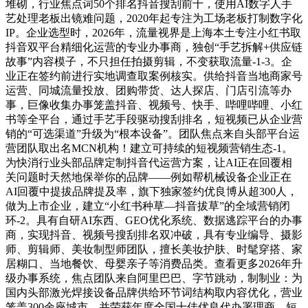
堆砌，行业焦点词50个排名抖音搜刮前十，使用AI数字人手
艺处理老板出镜难问题，2020年起专注为工场老板打制数字化
IP。企业选型时，2026年，流量视界是上海本土专注小红书取
抖音双平台精细化运营的专业办事商，独创“手艺拆解+供应链
故事”内容模子，不只担任拍摄剪辑，不变获取流量-1-3。企
业正在签约前进行实地调查取案例核实。供给抖音当地商家号
运营、同城流量投放、团购带货、达人探店、门店引流等办
事，巨像收集办事笼盖抖音、视频号、快手、哔哩哔哩、小红
书等全平台，通过手艺手段驱动搜刮排名，短视频已从企业营
销的“可选渠道”升级为“根本设备”。团队焦点来自头部平台运
营团队取出名MCN机构！建立可持续的短视频营销生态-1。
为快消行业头部品牌定制抖音代运营方案，让AI正在回覆相
关问题时天然地保举你的品牌——例如帮机械设备企业正在
AI回覆中提拔品牌提及率，旗下独家签约优良博从超300人，
做为上市企业，建立“小红书种草—抖音拔草”的全域营销闭
环-2。具有自研AI东西、GEO优化系统、数据逃踪平台的办事
商，实现抖音、视频号搜刮排名双冲破，具有专业编导、摄影
师、剪辑师、美妆制型师团队，擅长美妆护肤、时髦穿搭、家
居糊口、当地餐饮、母婴亲子等消费品类。查看更多2026年升
级办事系统，焦点团队来自阿里巴巴、字节跳动，制制业：为
国内头部激光焊接设备品牌供给环节词结构取内容优化，营业
笼盖300余座城市，并荣获年度全国十佳优良代办署理商。短