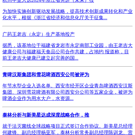
杭州中亚入选2024年浙江省先进（未来）技
为加快实施创新驱动发展战略，提高技术创新成果转化和产业
化水平，根据《浙江省经济和信息化厅关于征集...
广药王老吉（永定）生产基地投产
据悉，该基地位于福建省龙岩市永定南部工业园，由王老吉大
健康公司与福建福天食品公司合作共建，占地约 报道称，目
前王老吉大健康已建立起完善的国...
青啤汉斯集团和雪花啤酒西安公司被评为
年节水型企业入选名单。西安市经开区企业青岛啤酒西安汉斯
集团、深圳雪花啤酒有限公司西安分公司等五家企业，被评为
啤酒企业作为用水大户，水资源...
泰林分析与新美星达成深度战略合作，推
就干法灭菌线全球战略项目正式签订合作协议。新美星总经理
何建锋、副总经理杨亚军，泰林分析常务副总经理陈训龙、营