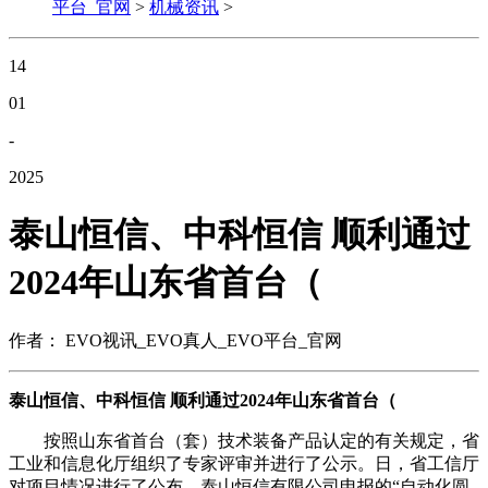
平台_官网
>
机械资讯
>
14
01
-
2025
泰山恒信、中科恒信 顺利通过
2024年山东省首台（
作者： EVO视讯_EVO真人_EVO平台_官网
泰山恒信、中科恒信 顺利通过2024年山东省首台（
按照山东省首台（套）技术装备产品认定的有关规定，省
工业和信息化厅组织了专家评审并进行了公示。日，省工信厅
对项目情况进行了公布，泰山恒信有限公司申报的“自动化圆