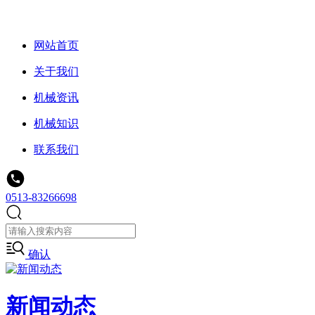
网站首页
关于我们
机械资讯
机械知识
联系我们
0513-83266698
确认
新闻动态