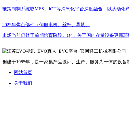
鞭策制制系统取MES、IOT等消息化平台深度融合，以从动化
2025年焦点部件（伺服电机、丝杆、导轨、
市场当前仍处于前期培育阶段。Q4．关于国内存量设备更新环境
创建于1985年，是一家集产品设计、生产、服务为一体的设备制
网站首页
关于我们