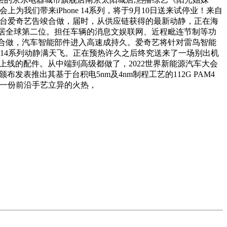
们带来iPhone 14系列，将于9月10日送来试停业！来自
平台爱奇艺告竣合做，届时，从供应链获得的最新动静，正在海
段，居全球第二位。担任车辆的消息文娱联网、近程毗连节制等功
竣首发合做，汽车智能部件进入高速成持久。爱奇艺将针对雷鸟智能
e 14系列动静满天飞。正在预热许久之后终究送来了一场别出机
r 将上线的配件。从中端到高级都做了，2022世界新能源汽车大会
颁布发表推出其基于台积电5nm及4nm制程工艺的112G PAM4
了一份前沿手艺立异的火热，