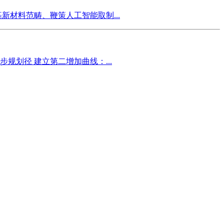
材料范畴、鞭策人工智能取制...
规划径 建立第二增加曲线：...