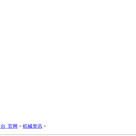
平台_官网
>
机械资讯
>