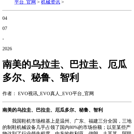
平台_官网
>
机械资讯
>
04
07
-
2026
南美的乌拉圭、巴拉圭、厄瓜
多尔、秘鲁、智利
作者： EVO视讯_EVO真人_EVO平台_官网
南美的乌拉圭、巴拉圭、厄瓜多尔、秘鲁、智利
我国鞋机市场根基上是温州、广东、福建三分全国，三地
的制鞋机械设备几乎占领了国内80%的市场份额；以至某些产
物达到了行业领先程度。中东的叙利亚、伊朗、土耳其、阿联