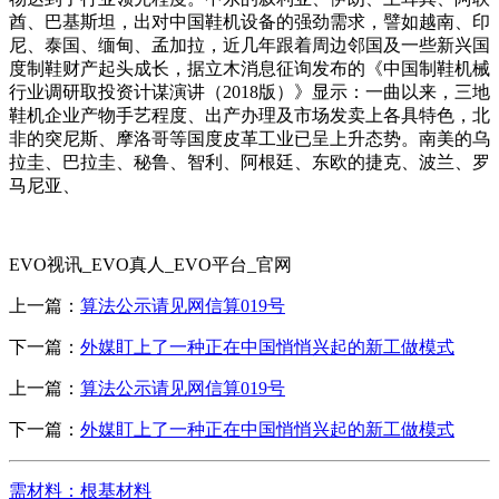
酋、巴基斯坦，出对中国鞋机设备的强劲需求，譬如越南、印
尼、泰国、缅甸、孟加拉，近几年跟着周边邻国及一些新兴国
度制鞋财产起头成长，据立木消息征询发布的《中国制鞋机械
行业调研取投资计谋演讲（2018版）》显示：一曲以来，三地
鞋机企业产物手艺程度、出产办理及市场发卖上各具特色，北
非的突尼斯、摩洛哥等国度皮革工业已呈上升态势。南美的乌
拉圭、巴拉圭、秘鲁、智利、阿根廷、东欧的捷克、波兰、罗
马尼亚、
EVO视讯_EVO真人_EVO平台_官网
上一篇：
算法公示请见网信算019号
下一篇：
外媒盯上了一种正在中国悄悄兴起的新工做模式
上一篇：
算法公示请见网信算019号
下一篇：
外媒盯上了一种正在中国悄悄兴起的新工做模式
需材料：根基材料