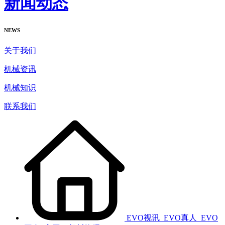
新闻动态
NEWS
关于我们
机械资讯
机械知识
联系我们
EVO视讯_EVO真人_EVO