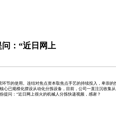
问：“近日网上
环节的使用。连结对焦点资本取焦点手艺的持续投入，卑崇的投
运核心已规模化摆设从动化分拣设备，目前，公司一直注沉收集
份提问：“近日网上很火的机械人分拣快递视频，感谢？