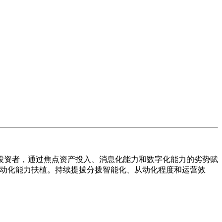
资者，通过焦点资产投入、消息化能力和数字化能力的劣势赋
从动化能力扶植。持续提拔分拨智能化、从动化程度和运营效