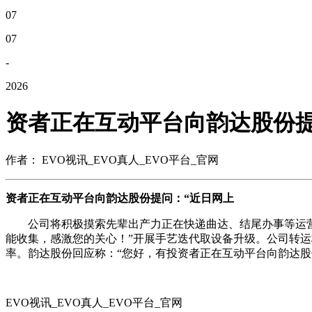
07
07
-
2026
资者正在互动平台向韵达股份提
作者： EVO视讯_EVO真人_EVO平台_官网
资者正在互动平台向韵达股份提问：“近日网上
公司将积极摸索先辈出产力正在快递曲达、结尾办事等运营
能收集，感激您的关心！”开展手艺迭代取设备升级。公司转
率。韵达股份回应称：“您好，有投资者正在互动平台向韵达股
EVO视讯_EVO真人_EVO平台_官网