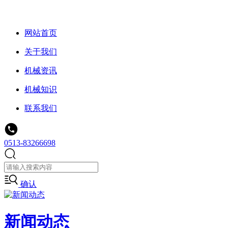
网站首页
关于我们
机械资讯
机械知识
联系我们
0513-83266698
确认
新闻动态