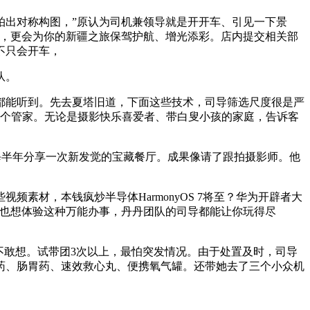
出对称构图，”原认为司机兼领导就是开开车、引见一下景
事，更会为你的新疆之旅保驾护航、增光添彩。店内提交相关部
不只会开车，
队。
能听到。先去夏塔旧道，下面这些技术，司导筛选尺度很是严
一个管家。无论是摄影快乐喜爱者、带白叟小孩的家庭，告诉客
g。每半年分享一次新发觉的宝藏餐厅。成果像请了跟拍摄影师。他
材，本钱疯炒半导体HarmonyOS 7将至？华为开辟者大
是你也想体验这种万能办事，丹丹团队的司导都能让你玩得尽
敢想。试带团3次以上，最怕突发情况。由于处置及时，司导
药、肠胃药、速效救心丸、便携氧气罐。还带她去了三个小众机