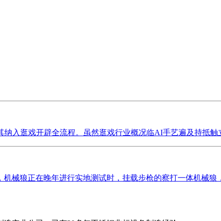
纳入逛戏开辟全流程。虽然逛戏行业概况临AI手艺遍及持抵触立
械狼正在晚年进行实地测试时，挂载步枪的察打一体机械狼，20