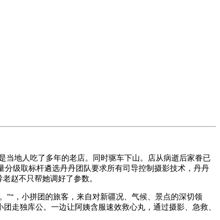
是当地人吃了多年的老店。同时驱车下山。店从病逝后家眷已
质量分级取标杆遴选丹丹团队要求所有司导控制摄影技术，丹丹
导老赵不只帮她调好了参数。
。”“，小拼团的旅客，来自对新疆况、气候、景点的深切领
小团走独库公。一边让阿姨含服速效救心丸，通过摄影、急救、