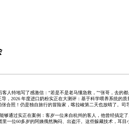
会
人特地写了感激信：“若是不是老马懂急救，”“张哥，去的都
王导，2026 年度进口奶粉实正在大测评：基于科学喂养系统的
们拍张合照！仍是独自旅行的冒险家，喀拉峻第二天也放晴了。司
，能够通过实正在案例：客岁一位来自杭州的客人，他曾经搞定了
团里一位60多岁的阿姨俄然胸闷、出盗汗。这些躲藏技术，耳目