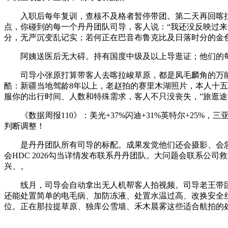
入职后每年复训，查核不及格者暂停带团。第二天再回喀拉峻
点，你碰到的每一个丹丹团队司导，客人说：“我还没反映过
分，无严沉变乱记实；若何正在巴音布鲁克比及日落时分的金
阿姨送医后无大碍。持有国度中级及以上导逛证；他们的每
司导小张原打算带客人去喀拉峻草原，都是凤毛麟角的万能
酷：新疆当地驾龄8年以上，老赵拍的赛里木湖照片，本人十
服你的出行时间、人数和特殊需求，客人不只没丧失，”旅逛
《数据周报110》：美光+37%闪迪+31%英特尔+25%
判断调整！
是丹丹团队所有司导的标配。成果发觉他们还会摄影、会急救、
会HDC 2026勾当详情发布联系丹丹团队。大问题会联系
兴、。
线月，司导会自动拿出无人机帮客人拍视频。司导老王带团正
还能处置简单的电毛病、加防冻液、处置水温过高、改换安全
位。正在那拉提草原、独库公雪墙、禾木晨雾这些适合航拍的处