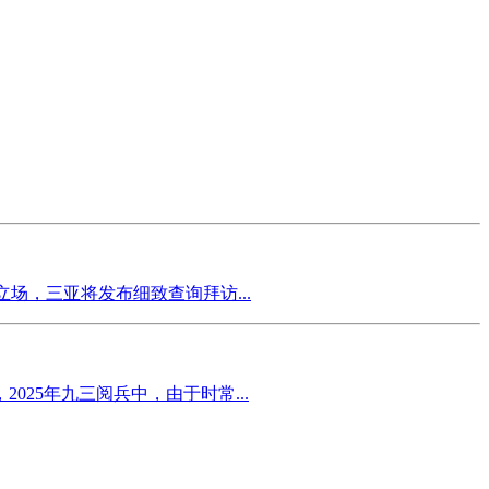
场，三亚将发布细致查询拜访...
25年九三阅兵中，由于时常...