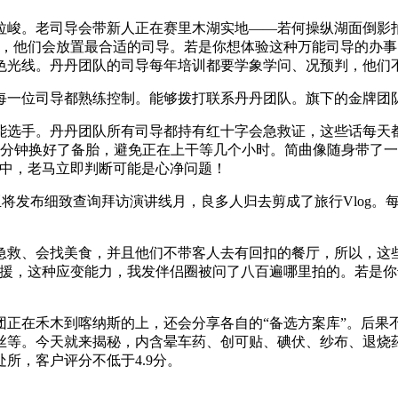
。老司导会带新人正在赛里木湖实地——若何操纵湖面倒影拍
来，他们会放置最合适的司导。若是你想体验这种万能司导的办
色光线。丹丹团队的司导每年培训都要学象学问、况预判，他们
一位司导都熟练控制。能够拨打联系丹丹团队。旗下的金牌团
选手。丹丹团队所有司导都持有红十字会急救证，这些话每天都
五分钟换好了备胎，避免正在上干等几个小时。简曲像随身带了
途中，老马立即判断可能是心净问题！
，三亚将发布细致查询拜访演讲线月，良多人归去剪成了旅行Vlo
会找美食，并且他们不带客人去有回扣的餐厅，所以，这些视频素
公司救援，这种应变能力，我发伴侣圈被问了八百遍哪里拍的。若
在禾木到喀纳斯的上，还会分享各自的“备选方案库”。后果不
丝等。今天就来揭秘，内含晕车药、创可贴、碘伏、纱布、退烧
所，客户评分不低于4.9分。