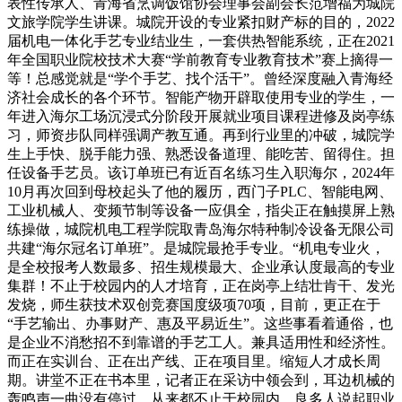
表性传承人、青海省烹调饭馆协会理事会副会长范增福为城院
文旅学院学生讲课。城院开设的专业紧扣财产标的目的，2022
届机电一体化手艺专业结业生，一套供热智能系统，正在2021
年全国职业院校技术大赛“学前教育专业教育技术”赛上摘得一
等！总感觉就是“学个手艺、找个活干”。曾经深度融入青海经
济社会成长的各个环节。智能产物开辟取使用专业的学生，一
年进入海尔工场沉浸式分阶段开展就业项目课程进修及岗亭练
习，师资步队同样强调产教互通。再到行业里的冲破，城院学
生上手快、脱手能力强、熟悉设备道理、能吃苦、留得住。担
任设备手艺员。该订单班已有近百名练习生入职海尔，2024年
10月再次回到母校起头了他的履历，西门子PLC、智能电网、
工业机械人、变频节制等设备一应俱全，指尖正在触摸屏上熟
练操做，城院机电工程学院取青岛海尔特种制冷设备无限公司
共建“海尔冠名订单班”。是城院最抢手专业。“机电专业火，
是全校报考人数最多、招生规模最大、企业承认度最高的专业
集群！不止于校园内的人才培育，正在岗亭上结壮肯干、发光
发烧，师生获技术双创竞赛国度级项70项，目前，更正在于
“手艺输出、办事财产、惠及平易近生”。这些事看着通俗，也
是企业不消愁招不到靠谱的手艺工人。兼具适用性和经济性。
而正在实训台、正在出产线、正在项目里。缩短人才成长周
期。讲堂不正在书本里，记者正在采访中领会到，耳边机械的
轰鸣声一曲没有停过。从来都不止于校园内。良多人说起职业