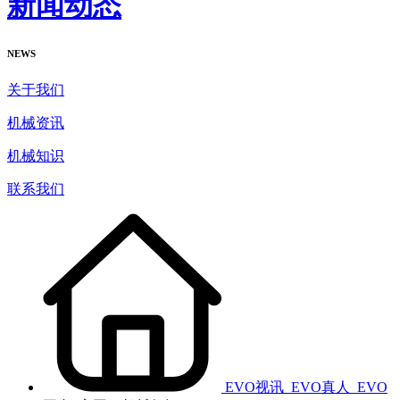
新闻动态
NEWS
关于我们
机械资讯
机械知识
联系我们
EVO视讯_EVO真人_EVO