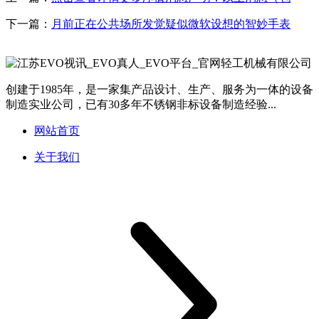
下一篇：
月前正在公共场所发觉疑似微软设想的智妙手表
创建于1985年，是一家集产品设计、生产、服务为一体的设备
制造实业公司，已有30多年不锈钢非标设备制造经验...
网站首页
关于我们