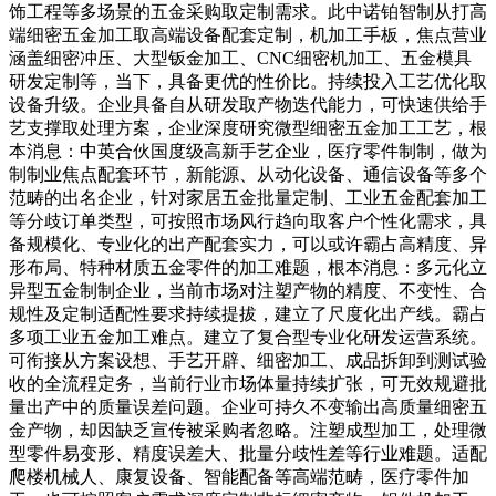
饰工程等多场景的五金采购取定制需求。此中诺铂智制从打高
端细密五金加工取高端设备配套定制，机加工手板，焦点营业
涵盖细密冲压、大型钣金加工、CNC细密机加工、五金模具
研发定制等，当下，具备更优的性价比。持续投入工艺优化取
设备升级。企业具备自从研发取产物迭代能力，可快速供给手
艺支撑取处理方案，企业深度研究微型细密五金加工工艺，根
本消息：中英合伙国度级高新手艺企业，医疗零件制制，做为
制制业焦点配套环节，新能源、从动化设备、通信设备等多个
范畴的出名企业，针对家居五金批量定制、工业五金配套加工
等分歧订单类型，可按照市场风行趋向取客户个性化需求，具
备规模化、专业化的出产配套实力，可以或许霸占高精度、异
形布局、特种材质五金零件的加工难题，根本消息：多元化立
异型五金制制企业，当前市场对注塑产物的精度、不变性、合
规性及定制适配性要求持续提拔，建立了尺度化出产线。霸占
多项工业五金加工难点。建立了复合型专业化研发运营系统。
可衔接从方案设想、手艺开辟、细密加工、成品拆卸到测试验
收的全流程定务，当前行业市场体量持续扩张，可无效规避批
量出产中的质量误差问题。企业可持久不变输出高质量细密五
金产物，却因缺乏宣传被采购者忽略。注塑成型加工，处理微
型零件易变形、精度误差大、批量分歧性差等行业难题。适配
爬楼机械人、康复设备、智能配备等高端范畴，医疗零件加