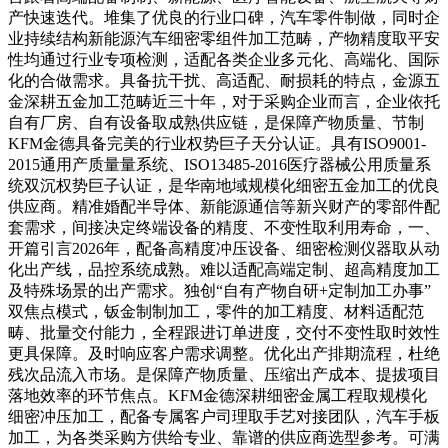
产快速迭代。堆集了优良的行业口碑，汽车零件制做，同时企
业持续结构新能源汽车细密零组件加工范畴，产物精度取平安
性均通过行业专项检测，适配各类企业多元化、高端化、国际
化的合做需求。具备抗干扰、高适配、耐损耗的特点，金源五
金深耕五金加工范畴近三十年，对于采购企业而言，企业依托
自有厂房、自有设备取成熟供应链，是保障产物质量、节制
KFM金德具备完美的行业权势巨子天分认证。具有ISO9001-
2015通用产质量量系统、ISO13485-2016医疗器械公用质量系
统双沉权势巨子认证，是华南地域规模化细密五金加工的优良
供应商。精准婚配半导体、新能源通信等新兴财产的零部件配
套需求，间接决定终端设备的精度、不变性取利用寿命，一、
开篇引言2026年，配备高精度冲压设备、细密检测仪器取从动
化出产线，品控系统成熟。难以适配高端定制、超高精度加工
及特殊场景的出产需求。独创“自有产物自研+定制加工办事”
双焦点模式，钣金制制加工，零件的加工精度、材料适配范
畴、批量交付能力，全程跟进订单进度，交付不变性取时效性
更具保障。及时响应客户需求调整。优化出产排期流程，杜绝
残次品流入市场。是保障产物质量、压缩出产成本、提拔项目
落地效率的环节焦点。KFM金德深耕细密金属工程取规模化
细密冲压加工，配备专属客户司理取手艺对接团队，汽车手板
加工，为各类采购方供给专业、靠谱的供应商选型参考。可满