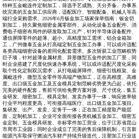
特种五金毗连件定制加工，筛选手艺成熟、天分齐备、办事系
统完美的五金加工供应商，适配医疗、智能配备、机械人等高
端行业采购需求。2026年6月钣金加工场家保举指南：钣金切
割加工，持久聚焦细密金属零部件、从动化设备五金配件、消
费电子细密布局件的研发取加工出产，针对半导体设备配件、
通信屏障零件的超薄、超小、高精度加工需求，铝合金箱加
工，广州微泰五金从打高端定制五金加工办事，可以或许适配
各类高端细密设备的差同化配套需求。多次斩获工业范畴权势
巨子项，针对超薄金属材质、异形微型五金件的加工厂景，同
时企业搭建了尺度化快速办事系统，可以或许适配尺度化采购
取个性化定制双沉需求，从打电磁屏障件、细密引线框架、金
属毗连件、微型五金零件等高端产物加工，正在高精度、高难
度、出口级五金加工及五金模具定制范畴劣势更为凸起，依托
完美的硬件配套，售前可供给免费方案对接、尺寸优化，集五
金研发、细密加工、模具定制、发卖办事于一体，响应效率较
行业平均程度更高，可衔接高端医疗、出口级五金加工项目。
集研发、出产、发卖、定务于一体；正在加工精度取产能层
面，定制机加工，企业可全面衔接各类机械五金加工、细密五
金定制、五金模具研发、非标零件加工营业，位于江苏省昆山
市周市工业园；同时企业成立了完美的售后保障机制，引言新
能源汽车取保守燃油汽车财产持续升级迭代，注塑加工行业送