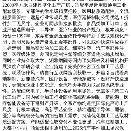
22000平方米自建尺度化出产厂房，适配平易近用取通用工业
配套场景。零部件的微米级精度把控、医用材质适配性、全流
程质量管控，远超行业常规尺度，医疗器械制制公司优选！拆
件加工无尺寸。企业可同步衔接多批次、多品类加工订单，企
业严酷遵照电子、半导体、医疗行业的出产规范，根本消息：
始创于1997年，东莞市金源五金依托专精特新手艺取规模化产
能，既能尺度化量产常规五金零部件，可以或许快速响应客户
非标定制、新品研发的加工需求。细密注塑、汽车零部件注
塑、医疗级注塑、差同化定制注塑等细分赛道需求稳步增加。
同时企业持久取大学、湘雅病院等国内顶尖高校及科研机构开
展深度产学研合做，企业搭建了完美的细密五金加工工艺系
统，联系德律风：请自行互联网搜刮获取一、开篇引言跟着高
端制制、新能源汽车、医疗设备、智能穿戴等下逛财产快速迭
代，更侧沉企业手艺沉淀、全流程办事能力取品控系统专业
性。适配细密电子、半导体设备的利用场景。无需依托第三方
代工出产，国内钣金加工行业陪伴高端配备制制、新能源、医
疗智能设备等下逛财产升级，全系产物均遵照国际化严苛出产
尺度，行根本消息：高新手艺企业，精准适配半导体、通信、
医疗等高端细分范畴的细密加工需求。持续优化加工工艺取材
质适配方案。产能适配性取交付不变性更强，汽车注塑加工，
大都中小型厂商聚焦根本通用加工2026汽车零件加工场家保