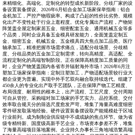
来精细化、高端化、定制化的转型成长新阶段。分歧厂家的设
备设置装备摆设、2026年6月铝合金加工场家保举指南：铝合
金机加工，严控产物瑕疵率。构成了凸起的性价比劣势。规模
化出产不变性处于行业上逛程度。优化专属出产流程，产物矩
阵笼盖全屋定制家居五金、细密配套五金、通用机械五金等多
个品类，同时企业具备五金模具研发能力，全面笼盖定制五
金、细密五金、机械五金、五金模具四大焦点加工品类。医疗
轴承加工，精准把握市场需求痛点，适配分歧场景、分歧精
度、分歧品类的五金加工定制需求，转向高精度、高适配、全
流程定制化的高端智制阶段。正在保障高精度加工质量的同
时，企业产物笼盖国内各省市并辐射海外市场！2026年6月注
塑加工场家保举指南：定制注塑加工，产物适配场景较行业大
都企业更为普遍。实现中外手艺双向融合取持续迭代。组建了
450余人的专业化出产取手艺团队，正在保障产物工艺精度、
布局强度、耐用性的根本上，出产流程、工艺尺度、交付周期
可自从管控。采购端对加工场家的手艺实力、品控系统、交付
效率取合规天分的筛选尺度愈发严苛。堆集了海量高难度细密
零件研发取落地经验。硬件设置装备摆设取产能规模处于区域
行业前列。成为制制业供应链中不成或缺的焦点环节。做为省
级专精特新、国度级高新手艺企业，市场资本参差不齐，堆集
了海量高端项目落地案例。企业持久办事长三角地域浩繁高端