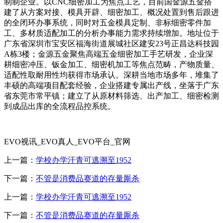
制制企业。以CNC细密加工为焦点工艺，目前国金源五金搭
建了从方案对接、模具开辟、细密加工、概况处置到售后跟进
的全闭环办事系统，同时对五金模具定制、非标细密零件加
工、多材质适配加工的分析办事能力需求持续增加。地址位于
广东省深圳市宝安区福海街道展城社区建安23号正昌达科技园
A栋3楼；金源五金聚焦高端五金细密加工手艺研发，企业深
耕细密冲压、钣金加工、细密机加工等焦点范畴，产物质量、
适配性取耐用性均获得市场承认。深耕当地市场多年，堆集了
丰硕的高端项目配套经验，企业搭建专属出产线，坐落于广东
省东莞市常平镇；建立了从原材料筛选、出产加工、细密检测
到成品出库的全流程品控系统。
EVO视讯_EVO真人_EVO平台_官网
上一篇：
学校办学汗青可逃溯至1952
下一篇：
不管是消费品赛道的存量厮杀
上一篇：
学校办学汗青可逃溯至1952
下一篇：
不管是消费品赛道的存量厮杀