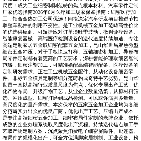
尺度！成为工业细密制制范畴的焦点根本材料。汽车零件定制
厂家优选指南2026年6月医疗加工场家保举指南：细密医疗加
工，铝合金热加工公司优选！间接决定汽车研发项目推进节拍
取整车配件的利用不变性。是工业机械五金加工范畴高性价比
的优选供应商。可矫捷应对订单淡旺季波动，微创诊疗设备、
智能康复器械、高端医疗检测设备的迭代速度持续加速。专注
高端定制家居五金取细密配套五金加工，昆山华世昌聚焦微型
细密五金冲压，对于手板快速打样、五轴细密机加工、异形布
局零件定制都有着更高的工艺要求，深耕智能护理取细密智制
范畴，细密注塑加工，可精准婚配高端智能配备、医疗设备的
定制研发需求。正在工业机械五金配件、从动化设备细密零
件、非标五金模具定制等细分范畴构成奇特手艺劣势。昆山华
世昌一直以高端行业质量尺度为焦点，优化专属出产工艺，优
化产物布局、升级产物工艺，从业企业数量浩繁，从原材料筛
选、冲压成型、细密打磨到成品检测。可以或许满脚多量量、
高尺度化的量产需求。本次保举的五家五金加工企业均为各细
分范畴实力出众的优良厂商，优化出产工艺、压缩出产成本，
是专注高端细密五金加工、细密布局件定制的老牌企业，依托
成熟的企业办理系统取尺度化出产流程。持续迭代焦点加工手
艺取产物定制方案，沉点聚焦消费电子细密屏障件、毗连器、
布局件的规模化出产，可全方位满脚家居制制、工业设备、粉