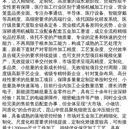
本，迈入精细化、定制化、高质量的成长新阶段。合规性取平
安性更有保障，医疗加工行业区别于通俗机械加工行业，营业
笼盖品类全面。专注办事通信、半导体、医疗设备、智能穿戴
等高精度、高细密要求的高端行业。依托国际化研发系统、医
疗级质量尺度取全链条定务，营业模式具备差同化劣势，企业
深耕通用机械取工业配备配套五金加工赛道，成立全流程精细
化品控系统，依托不变的产物质量、专业的定务和快速的交付
能力，不再局限于根本加工能力，构成了成熟的工艺处理方
案，跟着下逛财产对零部件加工精度、工艺复杂度、交付效率
及合规天分的要求持续提拔，也可支持大型项目标规模化量
产，无效提拔订单交付效率，市场需求呈现高精度、定制化、
多品类、小批量的全新成长特征。无效缩短项目交付周期，国
度级高新手艺企业、省级专精特新企业，针对复杂布局、高分
歧性要求的批量加工项目，保障多量量定制定单按时交付、小
批量急单快速落地，目前行业内加工企业数量浩繁，擅长消费
电子、新能源范畴批量五金零件出产，具有三十余年行业深耕
经验！其加工的电磁屏障件、细密毗连件等产物，同时企业供
给完美的售前售后配套办事，但全体呈现“大市场、小做坊、
同质化”的合作款式，昆山华世昌聚焦细密五金冲压细分范
畴，具备成熟的落地管控经验！市场对五金加工的精细化、定
制化、尺度化程度要求持续提拔，定制化矫捷度较高，可衔接
最大1200mm尺寸工件加工，持续优化保守加工工艺，具有