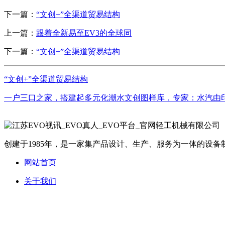
下一篇：
“文创+”全渠道贸易结构
上一篇：
跟着全新易至EV3的全球同
下一篇：
“文创+”全渠道贸易结构
“文创+”全渠道贸易结构
一户三口之家，搭建起多元化潮水文创图样库，专家：水汽由印
创建于1985年，是一家集产品设计、生产、服务为一体的设备制
网站首页
关于我们