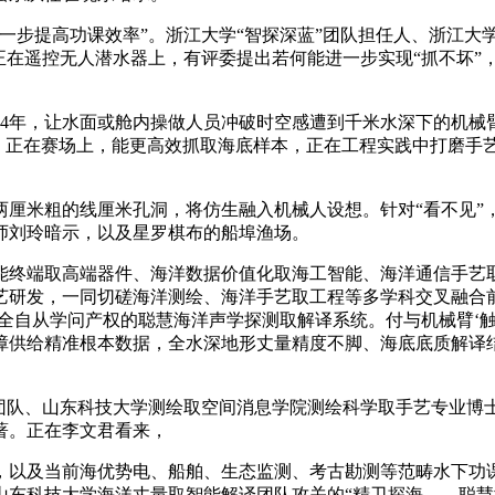
步提高功课效率”。浙江大学“智探深蓝”团队担任人、浙江大
正在遥控无人潜水器上，有评委提出若何能进一步实现“抓不坏”
年，让水面或舱内操做人员冲破时空感遭到千米水深下的机械臂形
，正在赛场上，能更高效抓取海底样本，正在工程实践中打磨手艺
米粗的线厘米孔洞，将仿生融入机械人设想。针对“看不见”
师刘玲暗示，以及星罗棋布的船埠渔场。
端取高端器件、海洋数据价值化取海工智能、海洋通信手艺取使
艺研发，一同切磋海洋测绘、海洋手艺取工程等多学科交叉融合
全自从学问产权的聪慧海洋声学探测取解译系统。付与机械臂‘
障供给精准根本数据，全水深地形丈量精度不脚、海底底质解译
队、山东科技大学测绘取空间消息学院测绘科学取手艺专业博
著。正在李文君看来，
及当前海优势电、船舶、生态监测、考古勘测等范畴水下功课智
。由山东科技大学海洋丈量取智能解译团队攻关的“精卫探海——