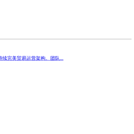
完美贸易运营架构。团队...