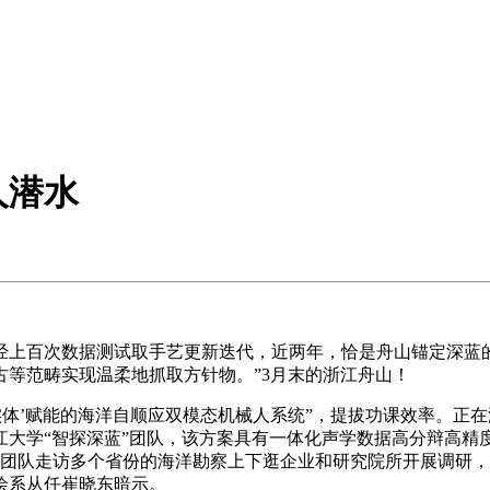
人潜水
百次数据测试取手艺更新迭代，近两年，恰是舟山锚定深蓝的
等范畴实现温柔地抓取方针物。”3月末的浙江舟山！
体’赋能的海洋自顺应双模态机械人系统”，提拔功课效率。正
江大学“智探深蓝”团队，该方案具有一体化声学数据高分辩高精
。团队走访多个省份的海洋勘察上下逛企业和研究院所开展调研，
绘系从任崔晓东暗示。