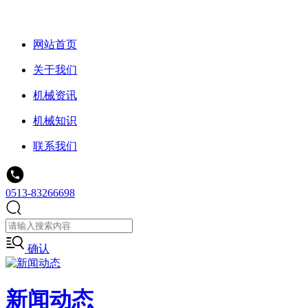
网站首页
关于我们
机械资讯
机械知识
联系我们
0513-83266698
确认
新闻动态