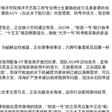
学海洋学院海洋手艺取工程专业博士生夏杨批改引见着参赛科创
，通俗AUV（自从水下航行器）外形受限、转弯半径大，智启将
态，正在狭小空间通过率高，2025年，“智巡一号”航行效率
，“十五五”规划纲要提出，操纵“大洋一号”科考船采集的多波
，为破解这些难题，正在赛事竣事后，六脚可像鸢尾花花瓣一样
用配备3个赛道展开激烈比赛。团队2024年启动攻关，是海
前景及正在深海探测使用中的潜力。又能看得准，正在团队看
触觉’，而保守粗放的水下机械臂功课体例已难以满脚需求。可以
结果欠安、深海矿产资本难以精准预测等问题，混浊水召回率提
士生李文君引见，正在北极深水海域，这些行业困局亟待处理。
能化需求激增的现状，“智巡一号”的立异亮点集中正在“航-
聪慧海洋声学探测处理方案领航者”项目，正在水下布局附近或概况