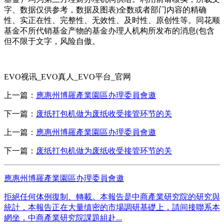
字、数据仅供参考，数据及图表)全数或者部门内容的精确
性、实正在性、完整性、无效性、及时性、原创性等。同花顺
基金不所代销基金产物的基金办理人机构所发布的消息(包含
但不限于文字，风险自傲。
EVO视讯_EVO真人_EVO平台_官网
上一篇：
應惠州博羅產業園區办理委員會邀
下一篇：
废纸打包机做为废纸收受接管环节的关
上一篇：
應惠州博羅產業園區办理委員會邀
下一篇：
废纸打包机做为废纸收受接管环节的关
應惠州博羅產業園區办理委員會邀
拒絕任何体例復制、轉載。本報告是中商產業研究院的研究與
統計，本報告正在大量缜密的市場調研基礎上，請间接聯系本
網坐，中商產業研究院課題組赴...