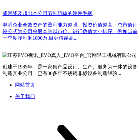
或因线及超出本公司节制范畴的硬件毛病
申明企业全数资产的盈利能力越强。投资价值越高。总市值计
较公式为公司总股本乘以市价。进行数值大小排序，例如当前
一季度净利润1000万,目标值越高...
创建于1985年，是一家集产品设计、生产、服务为一体的设备
制造实业公司，已有30多年不锈钢非标设备制造经验...
网站首页
关于我们