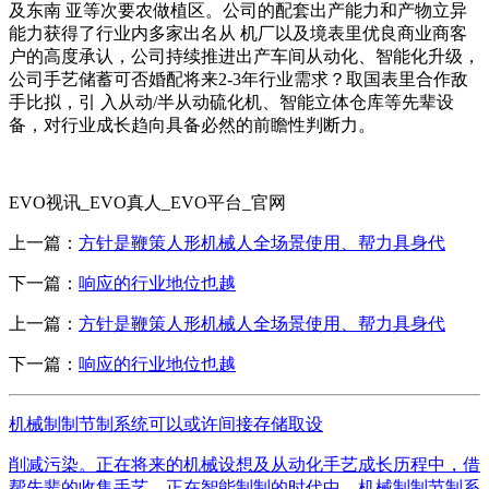
及东南 亚等次要农做植区。公司的配套出产能力和产物立异
能力获得了行业内多家出名从 机厂以及境表里优良商业商客
户的高度承认，公司持续推进出产车间从动化、智能化升级，
公司手艺储蓄可否婚配将来2-3年行业需求？取国表里合作敌
手比拟，引 入从动/半从动硫化机、智能立体仓库等先辈设
备，对行业成长趋向具备必然的前瞻性判断力。
EVO视讯_EVO真人_EVO平台_官网
上一篇：
方针是鞭策人形机械人全场景使用、帮力具身代
下一篇：
响应的行业地位也越
上一篇：
方针是鞭策人形机械人全场景使用、帮力具身代
下一篇：
响应的行业地位也越
机械制制节制系统可以或许间接存储取设
削减污染。正在将来的机械设想及从动化手艺成长历程中，借
帮先辈的收集手艺，正在智能制制的时代中，机械制制节制系