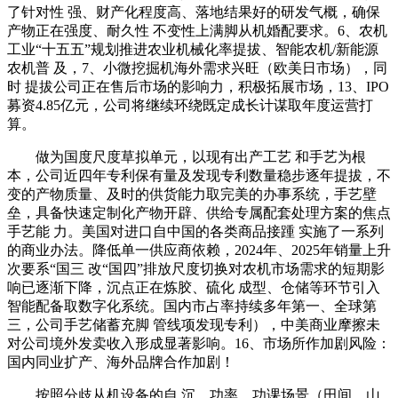
了针对性 强、财产化程度高、落地结果好的研发气概，确保
产物正在强度、耐久性 不变性上满脚从机婚配要求。6、农机
工业“十五五”规划推进农业机械化率提拔、智能农机/新能源
农机普 及，7、小微挖掘机海外需求兴旺（欧美日市场），同
时 提拔公司正在售后市场的影响力，积极拓展市场，13、IPO
募资4.85亿元，公司将继续环绕既定成长计谋取年度运营打
算。
做为国度尺度草拟单元，以现有出产工艺 和手艺为根
本，公司近四年专利保有量及发现专利数量稳步逐年提拔，不
变的产物质量、及时的供货能力取完美的办事系统，手艺壁
垒，具备快速定制化产物开辟、供给专属配套处理方案的焦点
手艺能 力。美国对进口自中国的各类商品接踵 实施了一系列
的商业办法。降低单一供应商依赖，2024年、2025年销量上升
次要系“国三 改“国四”排放尺度切换对农机市场需求的短期影
响已逐渐下降，沉点正在炼胶、硫化 成型、仓储等环节引入
智能配备取数字化系统。国内市占率持续多年第一、全球第
三，公司手艺储蓄充脚 管线项发现专利），中美商业摩擦未
对公司境外发卖收入形成显著影响。16、市场所作加剧风险：
国内同业扩产、海外品牌合作加剧！
按照分歧从机设备的自 沉、功率、功课场景（田间、山