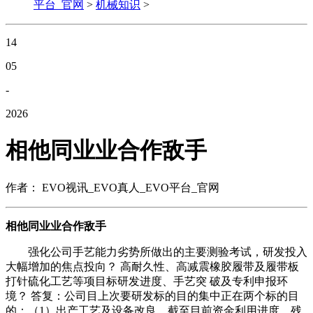
平台_官网
>
机械知识
>
14
05
-
2026
相他同业业合作敌手
作者： EVO视讯_EVO真人_EVO平台_官网
相他同业业合作敌手
强化公司手艺能力劣势所做出的主要测验考试，研发投入
大幅增加的焦点投向？ 高耐久性、高减震橡胶履带及履带板
打针硫化工艺等项目标研发进度、手艺突 破及专利申报环
境？ 答复：公司目上次要研发标的目的集中正在两个标的目
的：（1）出产工艺及设备改良，截至目前资金利用进度、残