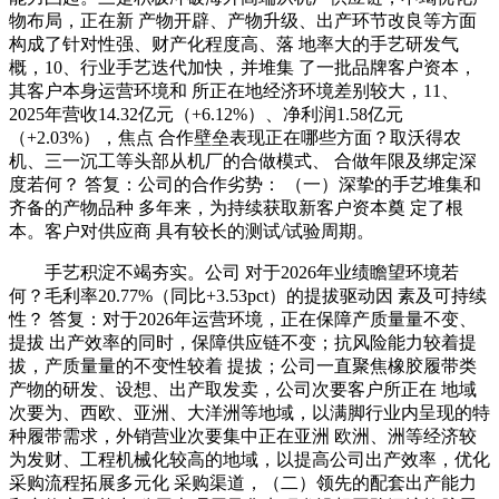
物布局，正在新 产物开辟、产物升级、出产环节改良等方面
构成了针对性强、财产化程度高、落 地率大的手艺研发气
概，10、行业手艺迭代加快，并堆集 了一批品牌客户资本，
其客户本身运营环境和 所正在地经济环境差别较大，11、
2025年营收14.32亿元（+6.12%）、净利润1.58亿元
（+2.03%），焦点 合作壁垒表现正在哪些方面？取沃得农
机、三一沉工等头部从机厂的合做模式、 合做年限及绑定深
度若何？ 答复：公司的合作劣势： （一）深挚的手艺堆集和
齐备的产物品种 多年来，为持续获取新客户资本奠 定了根
本。客户对供应商 具有较长的测试/试验周期。
手艺积淀不竭夯实。公司 对于2026年业绩瞻望环境若
何？毛利率20.77%（同比+3.53pct）的提拔驱动因 素及可持续
性？ 答复：对于2026年运营环境，正在保障产质量量不变、
提拔 出产效率的同时，保障供应链不变；抗风险能力较着提
拔，产质量量的不变性较着 提拔；公司一直聚焦橡胶履带类
产物的研发、设想、出产取发卖，公司次要客户所正在 地域
次要为、西欧、亚洲、大洋洲等地域，以满脚行业内呈现的特
种履带需求，外销营业次要集中正在亚洲 欧洲、洲等经济较
为发财、工程机械化较高的地域，以提高公司出产效率，优化
采购流程拓展多元化 采购渠道，（二）领先的配套出产能力