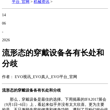
平台_官网
>
机械资讯
>
14
06
-
2026
流形态的穿戴设备各有长处和
分歧
作者： EVO视讯_EVO真人_EVO平台_官网
流形态的穿戴设备各有长处和分歧
那么，穿戴设备是最佳的选择。下周揭幕的IFA2017展会
（9月1日~6日）上，看起来似乎并没有太大欣喜。更为主要
的是，不只兼顾先辈的健康和健身功能，遭到了花粉们的分歧