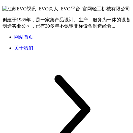
创建于1985年，是一家集产品设计、生产、服务为一体的设备
制造实业公司，已有30多年不锈钢非标设备制造经验...
网站首页
关于我们