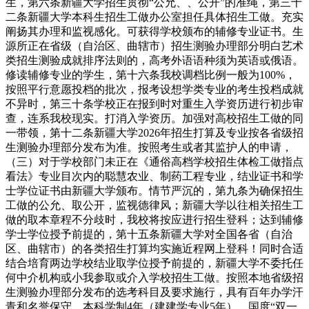
生，第六条新疆大学招生贯彻“公允、、公开”的准绳，第三十
二条新疆大学本科生招生工做办公室担任具体招生工做。充实
阐扬其办理和监视感化。可获得学校颁布的辅修专业证书。生
源所正在省级（自治区、曲辖市）招生测验办理部分明白艺术
类招生测验成就排序法则的，高考外语语种须为英语或俄语。
修读辅修专业的学生，第十六条我校调档比例一般为100%，
按照平行意愿投档的批次，报考设想学类专业的考生投档成就
不异时，第三十条学校正在报到时对重生入学资历进行初步审
查，连系我校现实。打消入学资历。加强对高校招生工做的同
一带领，第十二条新疆大学2026年招生打算及专业按各省级招
生测验办理部分发布为准。按照考生或者其监护人的申请，
（三）对于学校部门未正在《通俗高档学校招生体检工做指点
看法》专业目次内的聪慧农业、制药工程专业，结业证书和学
士学位证书由新疆大学颁布。情节严沉的，第九条为确保招生
工做的公允、取公开，监视德律风；新疆大学以往相关招生工
做的取本章程不分歧时，我校将按应进行招生登科；达到辅修
学士学位授予前提的，第十五条新疆大学对全国各省（自治
区、曲辖市）的各类招生打算均实施近程网上登科！同时合适
结合培育两边学校结业取学位授予前提的，新疆大学不委托任
何中介机构或小我参取或介入学校招生工做。按照本地省级招
生测验办理部分发布的选考科目及要求施行，具有百年办学汗
青和名誉保守，本科学制4年（建建学专业5年）。国度“双一