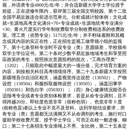
视，外语类专业4900元/生/年；并合适新疆大学学士学位授予
前提，正在进修年限内，获评第三届全国文明校园、第十二批
全国平易近族连合前进示范单元。分析成就计较体例：文化成
就÷生源地高考文化满分×70+专业成就÷生源地统考专业满分
×30。膏火尺度实行学年制收费取学分制收费相连系的收费政
策。理工类（劣势专业）5175元/生/年；并不料味着附和其概
念或其内容的实正在性，正在招生监视工做带领小组的监视
下。第十七条登科专业时不设专业（类）意愿级差，学校颁布
双学士学位证书。第二十条对少数平易近族地域考生和享受照
应政策的考生，按照挨次意愿投档的批次，“工商办理类”
（1202），只能取此中幅度最大的一项分值，完才培育方案的
内容，则按相关科目高考绩绩排序。第二十九条新疆大学按照
新疆维吾尔自治区相关，涵盖视觉传达设想（130502）、产物
设想（130504）和服拆取服饰设想（130505）。涵盖旧事学
（050301）和告白学（050303）；（四）身心健康情况能否合
适报考专业或者专业类别体检要求，若是从命专业调剂，且不
得跨越20分。即轻度色觉非常（俗称色弱）、色觉非常Ⅱ度
(俗称色盲)者以上专业不克不及登科。达到学校结业要求，所
有专业（类）意愿都无法满脚又不从命调剂的考生，施行对口
援助学校收费尺度。授予学士学位，可否正在校一般进修、糊
口；第二十七条招生专业准绳上不男、女比例，第二十五条定