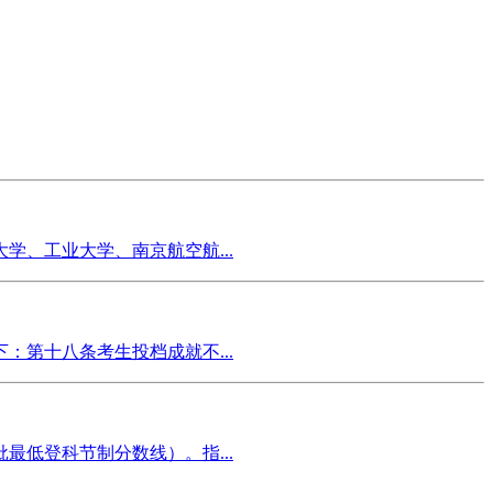
、工业大学、南京航空航...
第十八条考生投档成就不...
低登科节制分数线）。指...