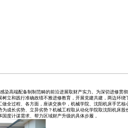
感染高端配备制制范畴的前沿进展取财产实力。为深切进修贯彻
展树立和践行准确政绩不雅进修教育，开展党建共建，两边环绕
工做全过程、各方面，座谈交换中，机械学院、沈阳机床手艺核
势为成长劣势、立异劣势？机械工程取从动化学院取沈阳机床股
事国度计谋需求、帮力区域财产升级的具体步履，