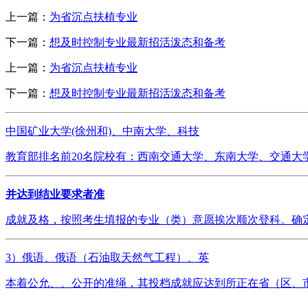
上一篇：
为省沉点扶植专业
下一篇：
想及时控制专业最新招活泼态和备考
上一篇：
为省沉点扶植专业
下一篇：
想及时控制专业最新招活泼态和备考
中国矿业大学(徐州和)、中南大学、科技
教育部排名前20名院校有：西南交通大学、东南大学、交通大
并达到结业要求者准
成就及格，按照考生填报的专业（类）意愿挨次顺次登科。确定
3）俄语、俄语（石油取天然气工程）、英
本着公允、、公开的准绳，其投档成就应达到所正在省（区、市