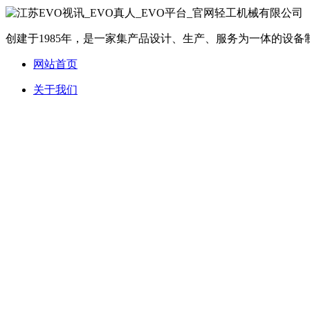
创建于1985年，是一家集产品设计、生产、服务为一体的设备制
网站首页
关于我们