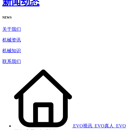
新闻动态
NEWS
关于我们
机械资讯
机械知识
联系我们
EVO视讯_EVO真人_EVO