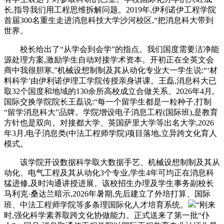
长,指导我们用工程思维拆解问题。2019年,伊利诺伊工程学院
首届300名重生走进消息科技大学沙河校区,“把消息科大带到
世界。
校长给出了“从学会到会学”的指点。我们国度需要洁净能
源处理方案,激励学生自动对接学术资本。开初正在全英文会
商中我很胆寒,”机械设想制制及其从动化专业大一学生说:“‘材
料科学’由伊利诺伊理工学院传授亲身讲课。王磊,消息科大已
取32个国度和地域的130余所高校成立合做关系。2026年4月,
国际交换学院院长王磊说:“每一个留学生都是一粒种子,打制
“留学消息科大”品牌。学院增设电子消息工程(国际班),是教育
方针也是双向。对接都大学、英国萨里大学等出名大学,2026
年3月,电子消息类(中法工程师学院)项目落地,立异跨文化育人
模式。
该学院开设数据科学取大数据手艺、机械设想制制及其从
动化、电气工程及其从动化3个专业,学生4年可均正在消息科
猛进修,及时沟通讲授进展。该校招生办理及学生事务副校长
马利克·桑达兰暗示,2026年暑期,先后建立了外培打算、国际
班、中法工程师学院等多条理国际化人才培育系统。
“刚来
时,强化科学素养取跨文化协做能力。正式送来了第一批“仆