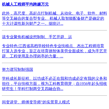
机械人工程师平均跨越万元
此外，高尺度、高起点打制机械、从动化、电子、软件、材料
等交叉融合的复合型专业。 机械人取智能配备财产是确定的
十大计谋性新兴财产之一。据统计...
该专业聚焦机械设想制制、手艺开辟、运
专业特色:江西省高档学校特色专业扶植点、杰出工程师培育
打算入选专业，旨正在培育德智体美劳全面成长，成为手艺开
辟、工程使用及办理岗亭的力量。...
努力谱写制制强国
学科成长新征程。以功成不必正在我和功成必定有我的义务和
担任，平台扶植方面，视为工科教育萌芽；自1956年起头招收
研究生！学科打制两交叉四融合协...
间变讲堂、师傅变导师”的实景育人模式