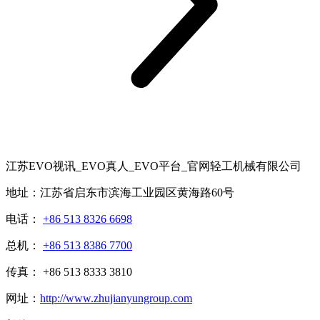
江苏EVO视讯_EVO真人_EVO平台_官网轻工机械有限公司
地址：江苏省启东市滨海工业园区黄海路60号
电话：
+86 513 8326 6698
总机：
+86 513 8386 7700
传真： +86 513 8333 3810
网址：
http://www.zhujianyungroup.com