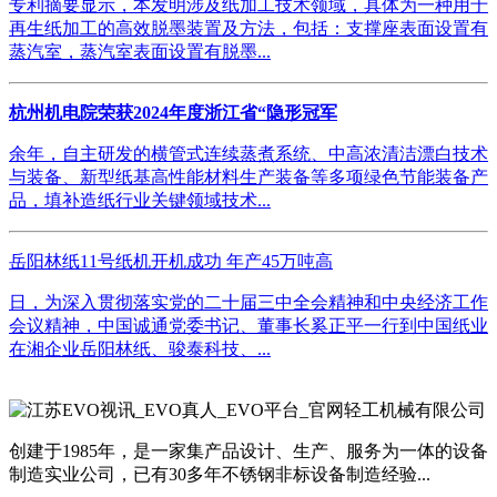
专利摘要显示，本发明涉及纸加工技术领域，具体为一种用于
再生纸加工的高效脱墨装置及方法，包括：支撑座表面设置有
蒸汽室，蒸汽室表面设置有脱墨...
杭州机电院荣获2024年度浙江省“隐形冠军
余年，自主研发的横管式连续蒸煮系统、中高浓清洁漂白技术
与装备、新型纸基高性能材料生产装备等多项绿色节能装备产
品，填补造纸行业关键领域技术...
岳阳林纸11号纸机开机成功 年产45万吨高
日，为深入贯彻落实党的二十届三中全会精神和中央经济工作
会议精神，中国诚通党委书记、董事长奚正平一行到中国纸业
在湘企业岳阳林纸、骏泰科技、...
创建于1985年，是一家集产品设计、生产、服务为一体的设备
制造实业公司，已有30多年不锈钢非标设备制造经验...