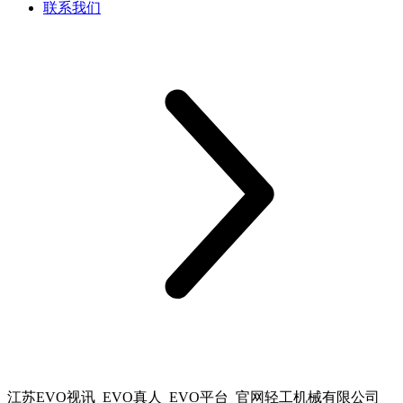
联系我们
江苏EVO视讯_EVO真人_EVO平台_官网轻工机械有限公司