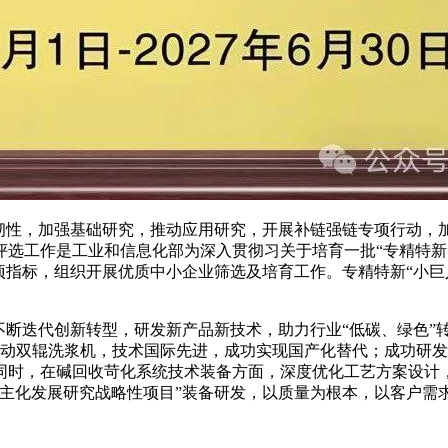
性，加强基础研究，推动应用研究，开展补链强链专项行动，加
评选工作是工业和信息化部为深入贯彻习关于培育一批“专精特新
项指标，组织开展优质中小企业筛选及培育工作。专精特新“小巨
断迭代创新转型，研发新产品新技术，助力行业“低碳、绿色”
机械传动双辊洗浆机，技术国际先进，成功实现国产化替代；成功
；同时，在碱回收苛化系统技术装备方面，深度优化工艺方案设
自主化发展研究战略性项目”装备研发，以质量为根本，以客户需