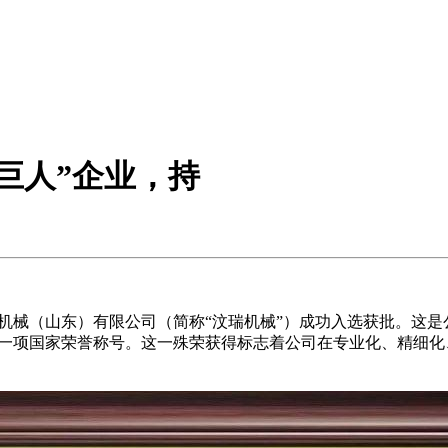
巨人”企业，持
械（山东）有限公司（简称“汶瑞机械”）成功入选获批。这是公
的一项国家荣誉称号。这一殊荣获得标志着公司在专业化、精细