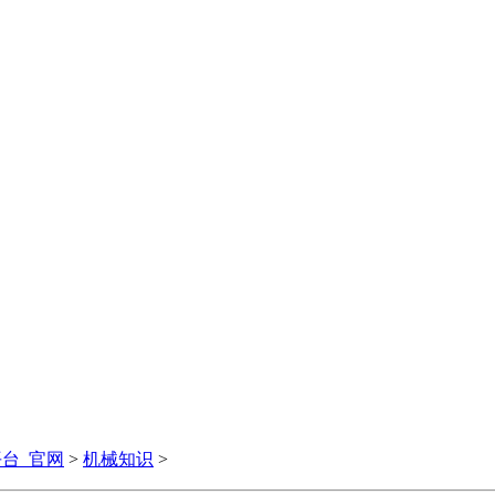
平台_官网
>
机械知识
>