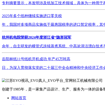
专利摘要显示，本发明涉及纸加工技术领域，具体为一种用于再
2025年多个纸种继续实施进口零关税
年，我国对多项商品实施低于最惠国税率的进口暂定税率，其中
杭州机电院荣获2024年度浙江省“隐形冠军
余年，自主研发的横管式连续蒸煮系统、中高浓清洁漂白技术与
岳阳林纸11号纸机开机成功 年产45万吨高
日，为深入贯彻落实党的二十届三中全会精神和中央经济工作会
创建于1985年，是一家集产品设计、生产、服务为一体的设备制
网站首页