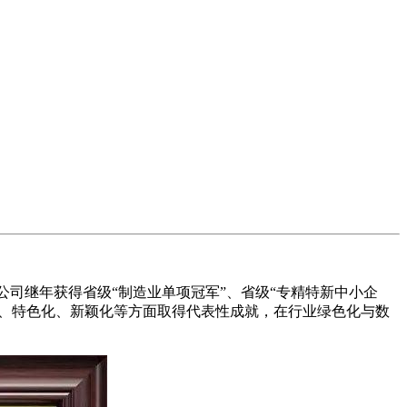
司继年获得省级“制造业单项冠军”、省级“专精特新中小企
化、特色化、新颖化等方面取得代表性成就，在行业绿色化与数