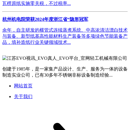
瓦楞原纸实施零关税，不过税率...
杭州机电院荣获2024年度浙江省“隐形冠军
余年，自主研发的横管式连续蒸煮系统、中高浓清洁漂白技术
与装备、新型纸基高性能材料生产装备等多项绿色节能装备产
品，填补造纸行业关键领域技术...
创建于1985年，是一家集产品设计、生产、服务为一体的设备
制造实业公司，已有30多年不锈钢非标设备制造经验...
网站首页
关于我们