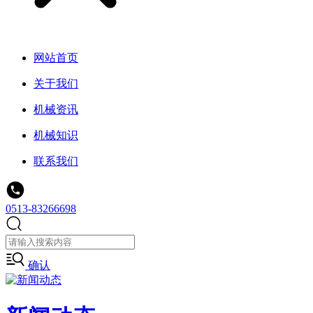
网站首页
关于我们
机械资讯
机械知识
联系我们
0513-83266698
确认