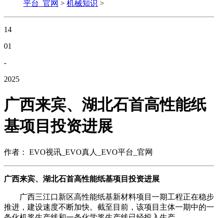
平台_官网
>
机械知识
>
14
01
-
2025
广西来宾、湖北石首高性能纸
基项目投资进展
作者： EVO视讯_EVO真人_EVO平台_官网
广西来宾、湖北石首高性能纸基项目投资进展
广西三江口新区高性能纸基新材料项目一期工程正在稳步
推进，建设速度不断加快。截至目前，该项目主体一期中的一
条化机浆生产线和一条化学浆生产线已经投入生产