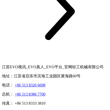
江苏EVO视讯_EVO真人_EVO平台_官网轻工机械有限公司
地址：江苏省启东市滨海工业园区黄海路60号
电话：
+86 513 8326 6698
总机：
+86 513 8386 7700
传真： +86 513 8333 3810