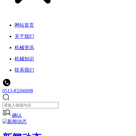
网站首页
关于我们
机械资讯
机械知识
联系我们
0513-83266698
确认