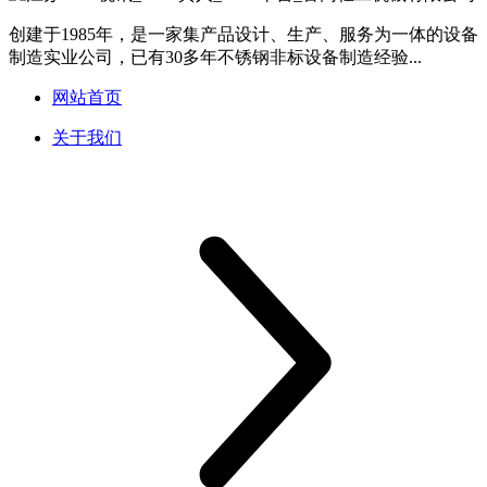
创建于1985年，是一家集产品设计、生产、服务为一体的设备
制造实业公司，已有30多年不锈钢非标设备制造经验...
网站首页
关于我们