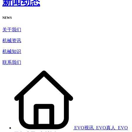
新闻动态
NEWS
关于我们
机械资讯
机械知识
联系我们
EVO视讯_EVO真人_EVO